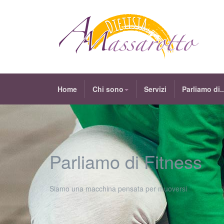
Home
Chi sono
Servizi
Parliamo di..
Parliamo di Fitness
Siamo una macchina pensata per muoversi