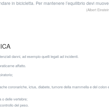
dare in bicicletta. Per mantenere l’equilibrio devi muove
(Albert Einstei
SICA
potenziali danni, ad esempio quelli legati ad incidenti.
raticarne affatto.
ratorio;
rdiache coronariche, ictus, diabete, tumore della mammella e del colon 
ca o delle vertebre;
 controllo del peso.