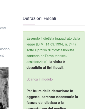
Detrazioni Fiscali
come
Essendo il dietista inquadrato dalla
legge (D.M. 14.09.1994, n. 744)
lorico.
sotto il profilo di “professionista
nti
sanitario dell’area tecnica-
assistenziale”,
la visita è
detraibile ai fini fiscali
.
Scarica il modulo
Per fruire della detrazione in
oggetto, saranno necessarie la
fattura del dietista e la
prescrizione del medico