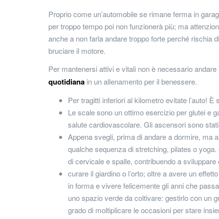
Proprio come un’automobile se rimane ferma in gara
per troppo tempo poi non funzionerà più; ma attenzio
anche a non farla andare troppo forte perché rischia d
bruciare il motore.
Per mantenersi attivi e vitali non è necessario andare i
quotidiana
in un allenamento per il benessere.
Per tragitti inferiori al kilometro evitate l’auto!
Le scale sono un ottimo esercizio per glutei e g
salute cardiovascolare. Gli ascensori sono stati
Appena svegli, prima di andare a dormire, ma an
qualche sequenza di stretching, pilates o yoga. 
di cervicale e spalle, contribuendo a sviluppare equ
curare il giardino o l’orto; oltre a avere un effe
in forma e vivere felicemente gli anni che passan
uno spazio verde da coltivare: gestirlo con un 
grado di moltiplicare le occasioni per stare insi