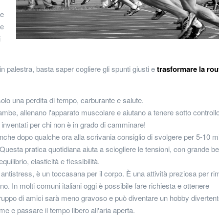
ge
ne
i
n palestra, basta saper cogliere gli spunti giusti e
trasformare la rou
 È solo una perdita di tempo, carburante e salute.
ambe, allenano l'apparato muscolare e aiutano a tenere sotto controllo
 inventati per chi non è in grado di camminare!
che dopo qualche ora alla scrivania consiglio di svolgere per 5-10 mi
Questa pratica quotidiana aiuta a sciogliere le tensioni, con grande be
ilibrio, elasticità e flessibilità.
tto antistress, è un toccasana per il corpo. È una attività preziosa per r
o. In molti comuni italiani oggi è possibile fare richiesta e ottenere
gruppo di amici sarà meno gravoso e può diventare un hobby divertente
eme e passare il tempo libero all'aria aperta.