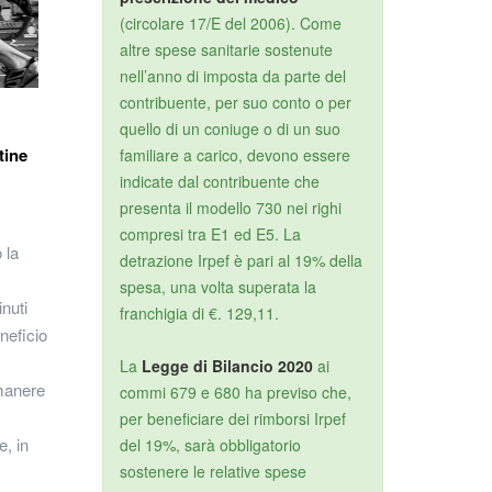
(circolare 17/E del 2006). Come
altre spese sanitarie sostenute
nell’anno di imposta da parte del
contribuente, per suo conto o per
quello di un coniuge o di un suo
tine
familiare a carico, devono essere
indicate dal contribuente che
presenta il modello 730 nei righi
compresi tra E1 ed E5. La
 la
detrazione Irpef è pari al 19% della
spesa, una volta superata la
nuti
franchigia di €. 129,11.
neficio
La
Legge di Bilancio 2020
ai
imanere
commi 679 e 680 ha previso che,
per beneficiare dei rimborsi Irpef
, in
del 19%, sarà obbligatorio
sostenere le relative spese