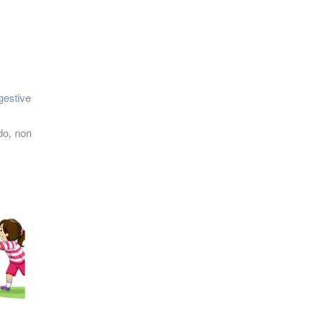
gestive
o, non