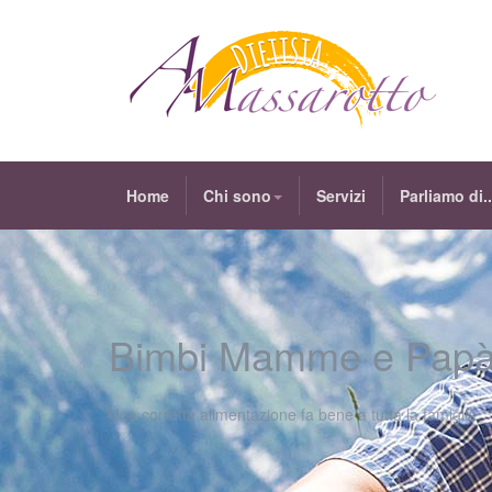
Home
Chi sono
Servizi
Parliamo di..
Bimbi Mamme e Pap
Una corretta alimentazione fa bene a tutta la famiglia