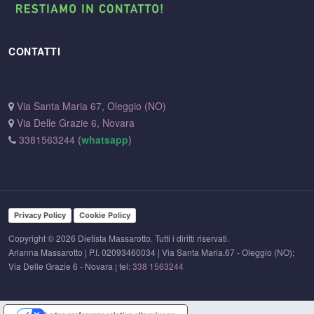
CONTATTI
Via Santa Maria 67, Oleggio (NO)
Via Delle Grazie 6, Novara
3381563244
(
whatsapp
)
Privacy Policy
Cookie Policy
Copyright © 2026 Dietista Massarotto. Tutti i diritti riservati.
Arianna Massarotto | P.I. 02093460034 | Via Santa Maria,67 - Oleggio (NO);
Via Delle Grazie 6 - Novara | tel:
338 1563244