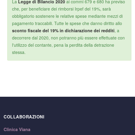
La
Legge di Bilancio 2020
ai commi 679 e 680 ha previso
che, per beneficiare dei rimborsi Irpef del 19%, sarà
obbligatorio sostenere le relative spese mediante mezzi di
pagamento traccabili. Tutte le spese che danno diritto allo
sconto fiscale del 19% in dichiarazione dei redditi
, a
decorrere dal 2020, non potranno più essere effettuate con
l'utilizzo del contante, pena la perdita della detrazione
stessa.
COLLABORAZIONI
Clinica Viana