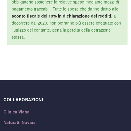
obbligatorio sostenere le relative spese mediante mezzi di
pagamento traccabili. Tutte le spese che danno diritto allo
sconto fiscale del 19% in dichiarazione dei redditi
, a
decorrere dal 2020, non potranno più essere effettuate con
l'utilizzo del contante, pena la perdita della detrazione
stessa.
COLLABORAZIONI
Clinica Viana
NaturaSì Novara